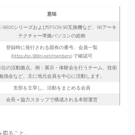
意味
 PC‑9800シリーズおよびEPSON 98互換機など、98アーキ
テクチャー準拠パソコンの総称
登録時に発行される固有の番号。会員一覧
(
https://pc‑98lm.net/members
) で確認可
単位の活動拠点。例：展示・体験会を行うチーム、技術
勉強会など。主に地元会員を中心に活動します。
支部を主宰し、活動をまとめる会員
会長＋協力スタッフで構成される本部運営
を図ること。