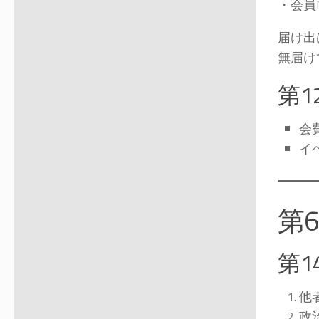
・会員
届け出
無届け
第1
会
イ
第
第1
他
政