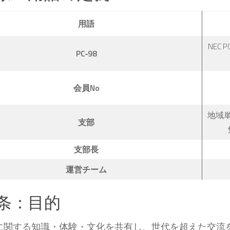
用語
NEC
PC‑98
会員No
地域
支部
支部長
運営チーム
3条：目的
98に関する知識・体験・文化を共有し、世代を超えた交流