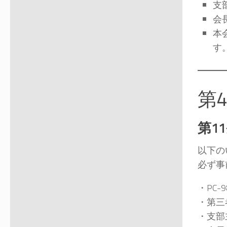
支
会
本
す
第
第1
以下の
必ず事
・PC
・第三
・支部