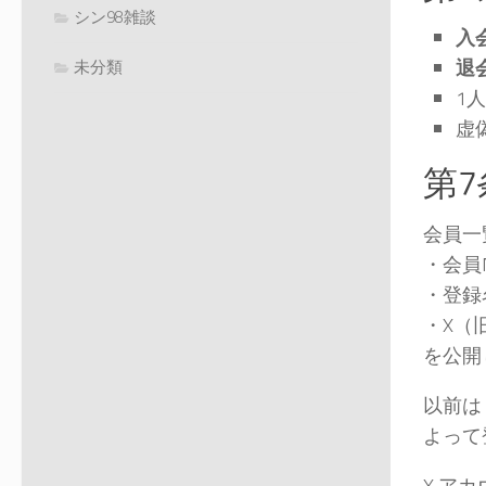
シン98雑談
入
退
未分類
1
虚
第
会員一
・会員
・登録
・X（旧
を公開
以前は
よって
X ア