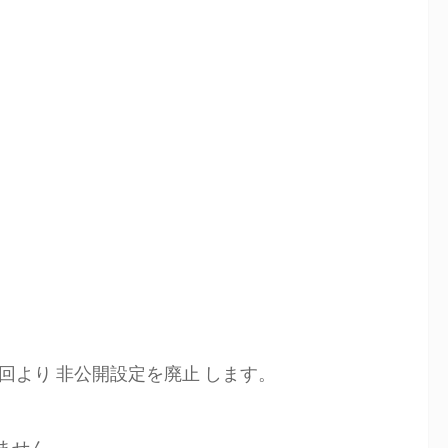
。
より 非公開設定を廃止 します。
ません。