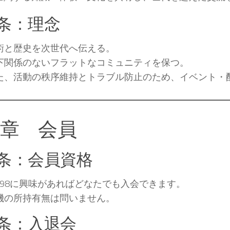
4条：理念
術と歴史を次世代へ伝える。
下関係のないフラットなコミュニティを保つ。
た、活動の秩序維持とトラブル防止のため、イベント・
2章 会員
5条：会員資格
C‑98に興味があればどなたでも入会できます。
機の所持有無は問いません。
6条：入退会