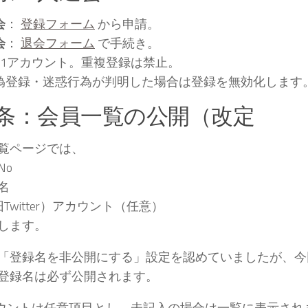
会
：
登録フォーム
から申請。
会
：
退会フォーム
で手続き。
人1アカウント。重複登録は禁止。
偽登録・迷惑行為が判明した場合は登録を無効化します
7条：会員一覧の公開（改定
覧ページでは、
No
名
Twitter）アカウント（任意）
します。
「登録名を非公開にする」設定を認めていましたが、今回
登録名は必ず公開されます。
カウントは任意項目とし、未記入の場合は一覧に表示され