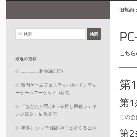
旧規約
P
検
索:
こちら
最近の投稿
ニコニコ超会議2025
第
新潟ゲームフェスティバル×インディ
ーゲームマーケットin新潟
第
『あなたが選ぶPC-98推し機種ランキ
ング2024』結果発表
この会
年越し シン98雑談 ゆくピポくるピポ
第