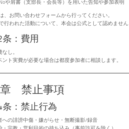
Noや肩書（支部長・会長等）を用いた告知や参加表明
は、お問い合わせフォームから行ってください。
で行われた活動について、本会は公式として認めません
2条：費用
費なし。
ベント実費が必要な場合は都度参加者に相談します。
6章 禁止事項
4条：禁止行為
者への誹謗中傷・嫌がらせ・無断撮影/録音
治・宗教・営利目的の持ち込み（事前許可を除く）