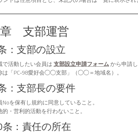
3章 支部運営
8条：支部の設立
域で活動したい会員は
支部設立申請フォーム
から申請し
称は「PC‑98愛好会◯◯支部」（◯◯＝地域名）。
9条：支部長の要件
員Noを保有し規約に同意していること。
他的・営利的活動を行わないこと。
0条：責任の所在