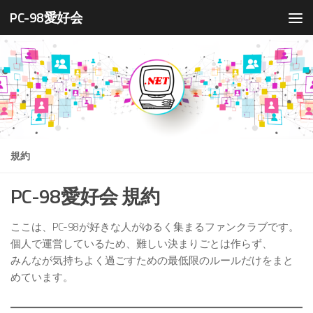
PC-98愛好会
コンテンツへスキップ
規約
PC-98愛好会 規約
ここは、PC-98が好きな人がゆるく集まるファンクラブです。
個人で運営しているため、難しい決まりごとは作らず、
みんなが気持ちよく過ごすための最低限のルールだけをまと
めています。